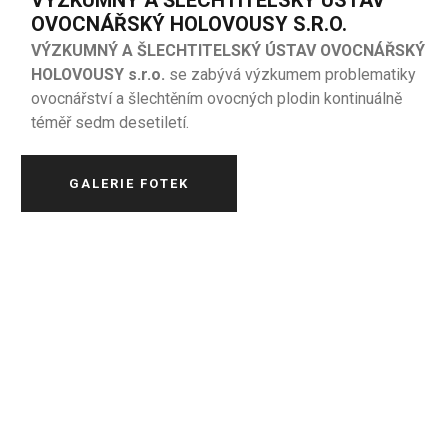
VÝZKUMNÝ A ŠLECHTITELSKÝ ÚSTAV
OVOCNÁŘSKÝ HOLOVOUSY S.R.O.
VÝZKUMNÝ A ŠLECHTITELSKÝ ÚSTAV OVOCNÁŘSKÝ
HOLOVOUSY s.r.o.
se zabývá výzkumem problematiky
ovocnářství a šlechtěním ovocných plodin kontinuálně
téměř sedm desetiletí.
GALERIE FOTEK