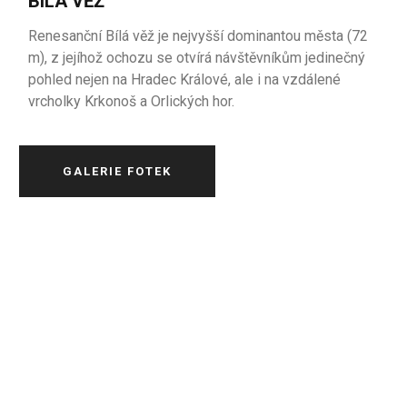
BÍLÁ VĚŽ
Renesanční Bílá věž je nejvyšší dominantou města (72
m), z jejíhož ochozu se otvírá návštěvníkům jedinečný
pohled nejen na Hradec Králové, ale i na vzdálené
vrcholky Krkonoš a Orlických hor.
GALERIE FOTEK